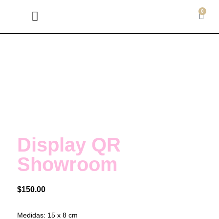
0
BIENVENIDA BEBÉ
DISPLAYS JOYERÍA
EXHIBIDORES Y RULETAS
LETREROS Y LOGOS
Display QR
Showroom
$
150.00
Medidas: 15 x 8 cm