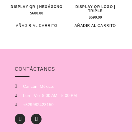
DISPLAY QR | HEXÁGONO
DISPLAY QR LOGO |
TRIPLE
$
600.00
$
590.00
AÑADIR AL CARRITO
AÑADIR AL CARRITO
CONTÁCTANOS
Cancún, México.
Lun - Vie: 9:00 AM - 5:00 PM
+529982423150