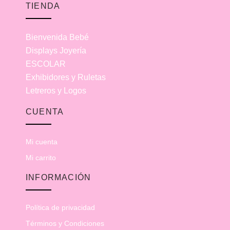
TIENDA
Bienvenida Bebé
Displays Joyería
ESCOLAR
Exhibidores y Ruletas
Letreros y Logos
CUENTA
Mi cuenta
Mi carrito
INFORMACIÓN
Política de privacidad
Términos y Condiciones