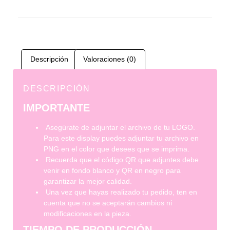
Descripción
Valoraciones (0)
DESCRIPCIÓN
IMPORTANTE
Asegúrate de adjuntar el archivo de tu LOGO.
Para este display puedes adjuntar tu archivo en
PNG en el color que desees que se imprima.
Recuerda que el código QR que adjuntes debe
venir en fondo blanco y QR en negro para
garantizar la mejor calidad.
Una vez que hayas realizado tu pedido, ten en
cuenta que no se aceptarán cambios ni
modificaciones en la pieza.
TIEMPO DE PRODUCCIÓN