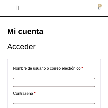
0
BIENVENIDA BEBÉ
DISPLAYS JOYERÍA
EXHIBIDORES Y RULETAS
LETREROS Y LOGOS
Mi cuenta
Acceder
Nombre de usuario o correo electrónico
*
Contraseña
*