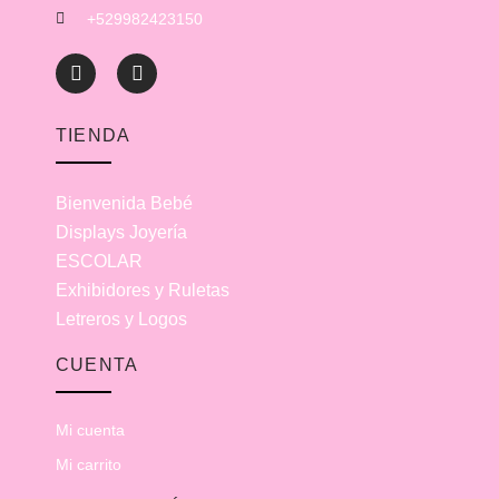
+529982423150
TIENDA
Bienvenida Bebé
Displays Joyería
ESCOLAR
Exhibidores y Ruletas
Letreros y Logos
CUENTA
Mi cuenta
Mi carrito