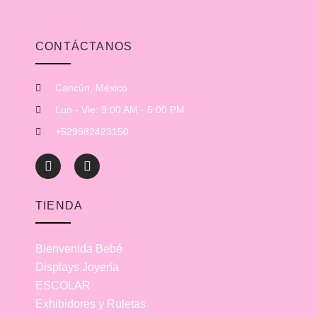
CONTÁCTANOS
Cancún, México.
Lun - Vie: 9:00 AM - 5:00 PM
+529982423150
TIENDA
Bienvenida Bebé
Displays Joyería
ESCOLAR
Exhibidores y Ruletas