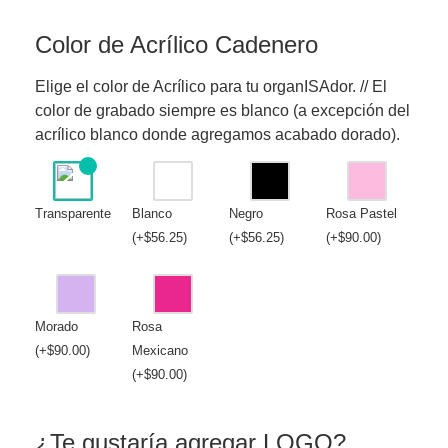
Color de Acrílico Cadenero
Elige el color de Acrílico para tu organISAdor. // El
color de grabado siempre es blanco (a excepción del
acrílico blanco donde agregamos acabado dorado).
Transparente
Blanco
Negro
Rosa Pastel
(
+
$
56.25
)
(
+
$
56.25
)
(
+
$
90.00
)
Morado
Rosa
(
+
$
90.00
)
Mexicano
(
+
$
90.00
)
¿Te gustaría agregar LOGO?