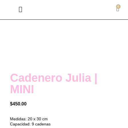
0
BIENVENIDA BEBÉ
DISPLAYS JOYERÍA
EXHIBIDORES Y RULETAS
LETREROS Y LOGOS
Cadenero Julia |
MINI
$
450.00
Medidas: 20 x 30 cm
Capacidad: 9 cadenas